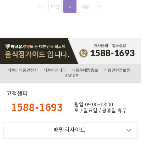
<<
이전
1
다음
>>
식품의약품안전처
·
식품안전나라
·
식중독예방홍보
·
식품안전정보원
·
HACCP
고객센터
1588-1693
평일 09:00~18:00
토 / 일요일 / 공휴일 휴무