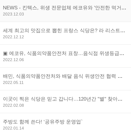
NEWS - 킨텍스, 위생 전문업체 에코유와 '안전한 먹거리
제공' 협업
2023.12.03
세계 최고의 맛집으로 뽑힌 프랑스 식당은? 라 리스트
2023 공개
2022.12.12
▣ 에코유, 식품의약품안전처 표창…음식점 위생등급제
자율평가앱(App) 개발
2022.12.06
배민, 식품의약품안전처와 배달 음식 위생안전 협력 강
화
2022.05.11
이곳이 찍은 식당은 믿고 갑니다…120년간 "별" 찾아다
닌 미쉐린 [생생유통]
2022.02.08
주방도 함께 쓴다! ‘공유주방 운영업`
2022.01.14