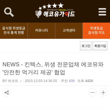
음식점 위생등급
위생등급
커뮤니티
고객센터
전국 통계 현황
음식점 지도
로그인
회원가입
NEWS - 킨텍스, 위생 전문업체 에코유와
'안전한 먹거리 제공' 협업
BY 에코유
2023.12.03 14:36:55
추천
438
조회
4426