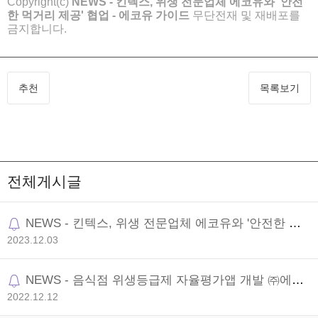
Copyright(c)
NEWS - 킨텍스, 위생 전문업체 에코유와 '안전
한 먹거리 제공' 협업 - 에코유 가이드
무단전재 및 재배포를
금지합니다.
추천
목록보기
전체게시글
NEWS - 킨텍스, 위생 전문업체 에코유와 '안전한 먹
거리 제공' 협업
2023.12.03
NEWS - 음식점 위생등급제 자율평가앱 개발 ㈜에코
유, 식품의약품안전처 표창 수상 (서울경제TV)
2022.12.12