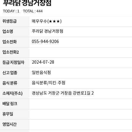
푸라닭 경남거창점
TODAY : 1 TOTAL : 444
위생등급
매우우수(★★★)
업소명
푸라닭 경남거창점
업소전화
055-944-9206
업소전화2
등급 지정일자
2024-07-28
신고 업종
일반음식점
음식 분류
음식분류/치킨·주점
소재지(주소)
경상남도 거창군 거창읍 강변로1길 2
배달 링크
휴무일
영업시간