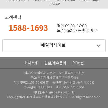
HACCP
고객센터
1588-1693
평일 09:00~18:00
토 / 일요일 / 공휴일 휴무
회사소개
입점/제휴문의
PC버전
|
|
회사명: 주식회사 에코유 정보책임자 : 김원곤
주소: 부산광역시 동래구 온천장로 54
사업자번호: ‍153-50-00987 통신판매등록번호 : 동래 제 00 호
대표전화:
1588-1693
팩스: ‍0504-161-1000
이메일주소:
guide@ecoyou.kr
Copyright(c) 2021 음식점위생등급 에코유가이드 All Rights Reserved.