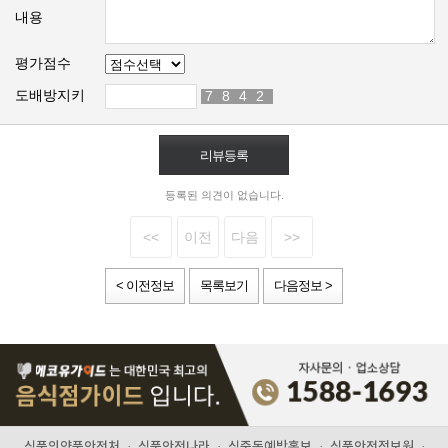
내용
평가점수
도배방지키
7
0
8
2
4
2
2
2
등록된 의견이 없습니다.
<<
이전
다음
>>
< 이전정보
목록보기
다음정보 >
식품의약품안전처
·
식품안전나라
·
식중독예방홍보
·
식품안전정보원
·