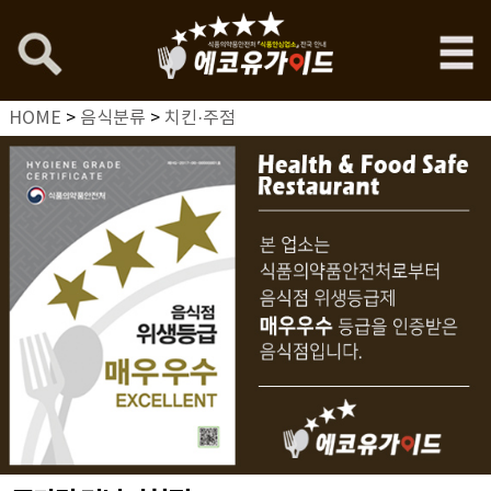
HOME
>
음식분류
>
치킨·주점