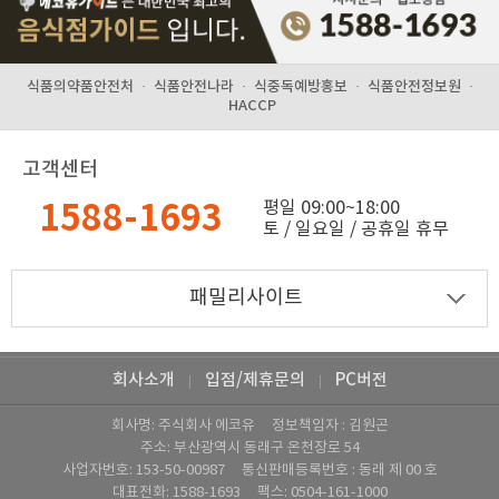
식품의약품안전처
·
식품안전나라
·
식중독예방홍보
·
식품안전정보원
·
HACCP
고객센터
1588-1693
평일 09:00~18:00
토 / 일요일 / 공휴일 휴무
회사소개
입점/제휴문의
PC버전
|
|
회사명: 주식회사 에코유 정보책임자 : 김원곤
주소: 부산광역시 동래구 온천장로 54
사업자번호: ‍153-50-00987 통신판매등록번호 : 동래 제 00 호
대표전화:
1588-1693
팩스: ‍0504-161-1000