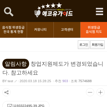
음식점 위생등급
위생등급
커뮤니티
고객센터
전국 통계 현황
음식점 지도
로그인
회원가입
알림사항
창업지원제도가 변경되었습니
다. 참고하세요
BY test
2020.03.18 15:28:25
추천
903
조회
7574688
1193322495-39.JPG