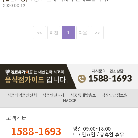
2020.03.12
<<
이전
1
다음
>>
식품의약품안전처
·
식품안전나라
·
식중독예방홍보
·
식품안전정보원
·
HACCP
고객센터
1588-1693
평일 09:00~18:00
토 / 일요일 / 공휴일 휴무