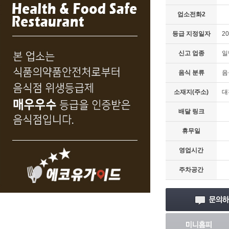
업소전화2
등급 지정일자
20
신고 업종
일
음식 분류
음
소재지(주소)
대
배달 링크
휴무일
영업시간
주차공간