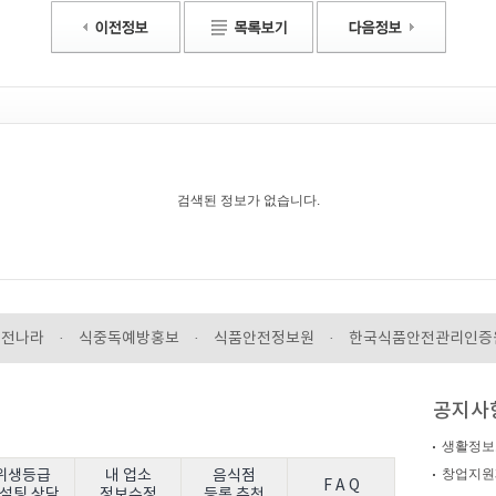
검색된 정보가 없습니다.
안전나라
·
식중독예방홍보
·
식품안전정보원
·
한국식품안전관리인증
공지사
생활정보
창업지원
위생등급
내 업소
음식점
F A Q
설팅 상담
정보수정
등록 추천