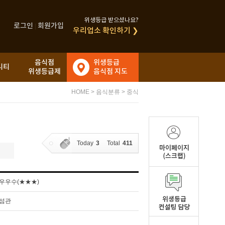
위생등급 받으셨나요?
로그인
회원가입
|
우리업소 확인하기 ❯
음식점
위생등급
니티
위생등급제
음식점 지도
HOME
>
음식분류
>
중식
Today
3
Total
411
우우수(★★★)
섬관