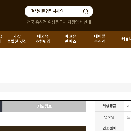
전국 음식점 위생등급제 지정업소 안내
급
가장
에코유
에코유
테마별
커뮤
내
특별한 맛집
추천맛집
멤버스
음식점
위생등급
매
업소명
딤
업소전화