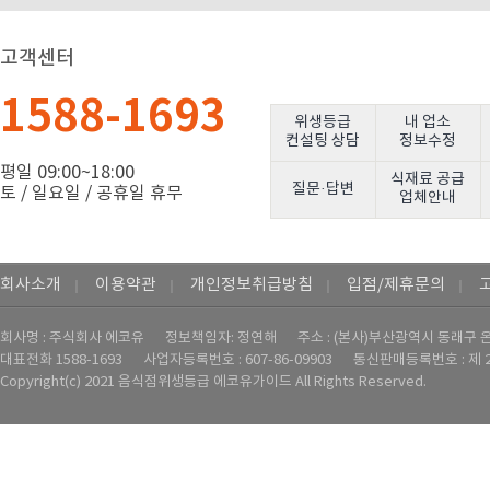
고객센터
1588-1693
위생등급
내 업소
컨설팅 상담
정보수정
평일 09:00~18:00
식재료 공급
질문·답변
토 / 일요일 / 공휴일 휴무
업체안내
회사소개
이용약관
개인정보취급방침
입점/제휴문의
｜
｜
｜
｜
회사명 : 주식회사 에코유
정보책임자: 정연해
주소 : (본사)부산광역시 동래구 온
대표전화
1588-1693
사업자등록번호 : ‍607-86-09903
통신판매등록번호 : 제 2
Copyright(c) 2021 음식점위생등급 에코유가이드 All Rights Reserved.