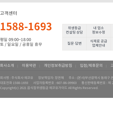
고객센터
1588-1693
위생등급
내 업소
컨설팅 상담
정보수정
평일 09:00~18:00
식재료 공급
질문·답변
토 / 일요일 / 공휴일 휴무
업체안내
회사소개
이용약관
개인정보취급방침
입점/제휴문의
｜
｜
｜
｜
회사명 : 주식회사 에코유
정보책임자: 정연해
주소 : (본사)부산광역시 동래구 온
대표전화
1588-1693
사업자등록번호 : ‍607-86-09903
통신판매등록번호 : 제 2
Copyright(c) 2021 음식점위생등급 에코유가이드 All Rights Reserved.