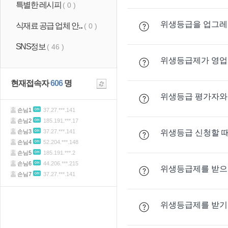
특별한 레시피
( 0 )
위생등급을 업그레
식재료 공급 업체 안...
( 0 )
SNS정보
( 46 )
위생등급제가 영업
현재접속자
606
명
위생등급 평가자와
위생등급 신청할 때
위생등급제를 받으
위생등급제를 받기