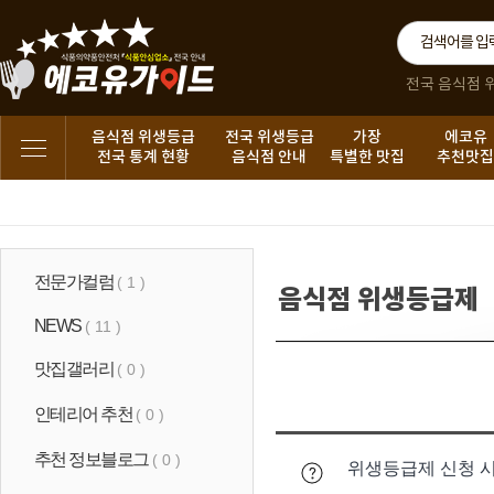
전국 음식점 
음식점 위생등급
전국 위생등급
가장
에코유
전국 통계 현황
음식점 안내
특별한 맛집
추천맛
전문가컬럼
( 1 )
음식점 위생등급제
NEWS
( 11 )
맛집갤러리
( 0 )
인테리어 추천
( 0 )
추천 정보블로그
( 0 )
위생등급제 신청 시