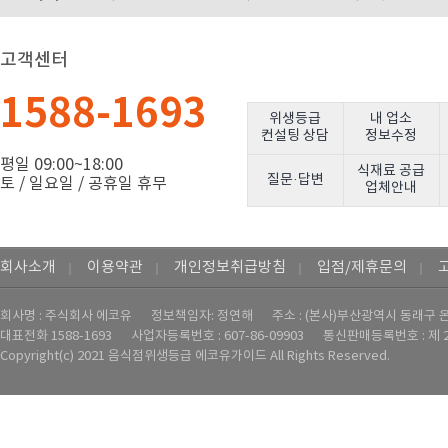
고객센터
1588-1693
위생등급
내 업소
컨설팅 상담
정보수정
평일 09:00~18:00
식재료 공급
질문·답변
토 / 일요일 / 공휴일 휴무
업체안내
회사소개
이용약관
개인정보취급방침
입점/제휴문의
｜
｜
｜
｜
회사명 : 주식회사 에코유
정보책임자: 정연해
주소 : (본사)부산광역시 동래구 온
대표전화
1588-1693
사업자등록번호 : ‍607-86-09903
통신판매등록번호 : 제 2
Copyright(c) 2021 음식점위생등급 에코유가이드 All Rights Reserved.