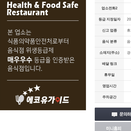
업소전화2
등급 지정일자
20
신고 업종
휴
음식 분류
음
소재지(주소)
경
배달 링크
휴무일
영업시간
주차공간