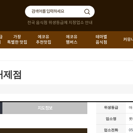
전국 음식점 위생등급제 지정업소 안내
급
가장
에코유
에코유
테마별
커뮤
내
특별한 맛집
추천맛집
멤버스
음식점
거제점
위생등급
매
업소명
롯
업소전화
05