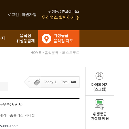
위생등급 받으셨나요?
로그인
회원가입
|
우리업소 확인하기 ❯
음식점
위생등급
니티
위생등급제
음식점 지도
HOME
>
음식분류
>
패스트푸드
Today
1
Total
340
우우수(★★★)
데리아홈플러스 거제점
5-680-0995