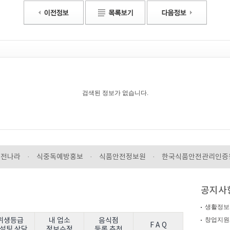
검색된 정보가 없습니다.
안전나라
·
식중독예방홍보
·
식품안전정보원
·
한국식품안전관리인증
공지사
생활정보
창업지원
위생등급
내 업소
음식점
F A Q
설팅 상담
정보수정
등록 추천