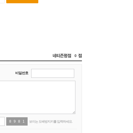
0
비밀번호
8
6
9
9
8
7
1
7
보이는 도배방지키를 입력하세요.