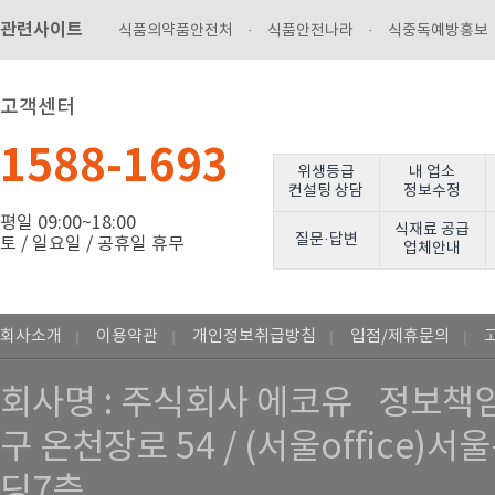
관련사이트
식품의약품안전처
·
식품안전나라
·
식중독예방홍보
고객센터
1588-1693
위생등급
내 업소
컨설팅 상담
정보수정
평일 09:00~18:00
식재료 공급
질문·답변
토 / 일요일 / 공휴일 휴무
업체안내
회사소개
이용약관
개인정보취급방침
입점/제휴문의
｜
｜
｜
｜
회사명 : 주식회사 에코유
정보책임
구 온천장로 54 / (서울office
딩7층